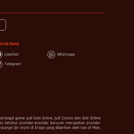
ntak Kami
Livechat
Whatsapp
Telegram
erbagai game judi bola Online, judi Casino dan Slot Online
ita ketahui, provider-provider barusan merupakan provider
nyai ijin resmi di Eropa yang diberikan oleh Isle of Man,