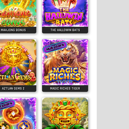
MAHJONG BONUS
THE HALLOWIN BATS
AZTLAN GEMS 2
MAGIC RICHES TIGER