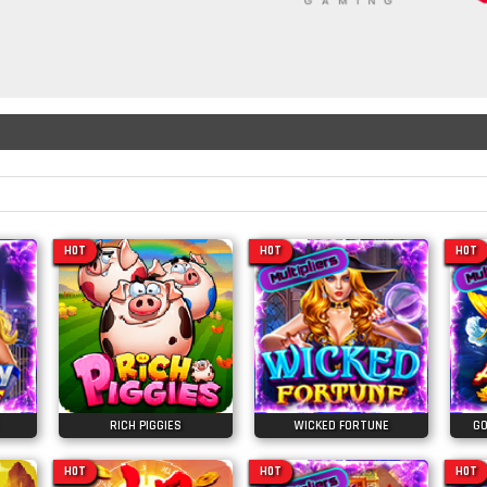
HOT
HOT
HOT
RICH PIGGIES
WICKED FORTUNE
GO
HOT
HOT
HOT