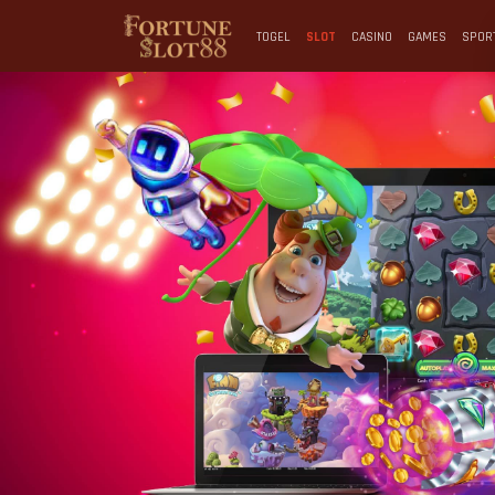
TOGEL
SLOT
CASINO
GAMES
SPOR