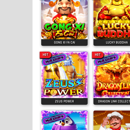
GONG XI FA CAI
LUCKY BUDDHA
HOT
HOT
ZEUS POWER
DRAGON LINK COLLEC