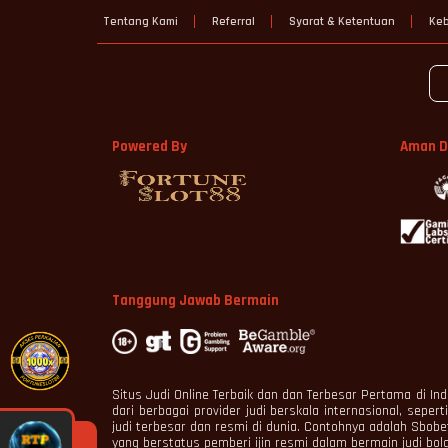
Tentang Kami
Referral
Syarat & Ketentuan
Keb
Powered By
Aman D
Tanggung Jawab Bermain
Situs Judi Online Terbaik dan dan Terbesar Pertama di Ind
dari berbagai provider judi berskala internasional, sepe
judi terbesar dan resmi di dunia. Contohnya adalah Sbobet
yang berstatus pemberi ijin resmi dalam bermain judi bola