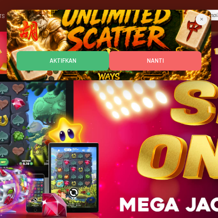
ID
TS
PROMO
MOBILE
×
Inggris
(EN)
China
(ZH)
AKTIFKAN
NANTI
Cambodia
(KM)
Indonesia
(ID)
Thailand
(TH)
Vietnam
(VI)