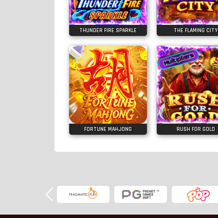
THUNDER FIRE SPARKLE
THE FLAMING CITY
FORTUNE MAHJONG
RUSH FOR GOLD