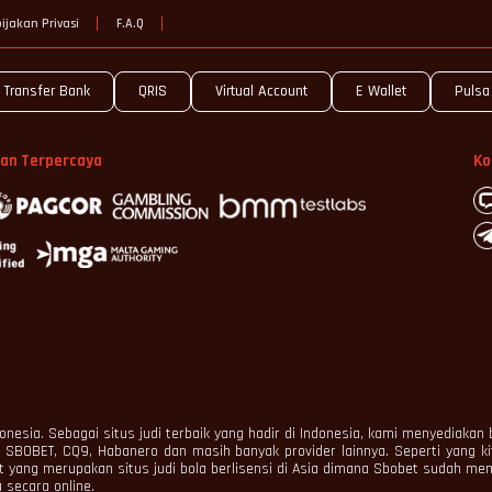
ijakan Privasi
F.A.Q
Transfer Bank
QRIS
Virtual Account
E Wallet
Pulsa
an Terpercaya
Ko
onesia. Sebagai situs judi terbaik yang hadir di Indonesia, kami menyediakan b
rti SBOBET, CQ9, Habanero dan masih banyak provider lainnya. Seperti yang k
 yang merupakan situs judi bola berlisensi di Asia dimana Sbobet sudah mempu
 secara online.