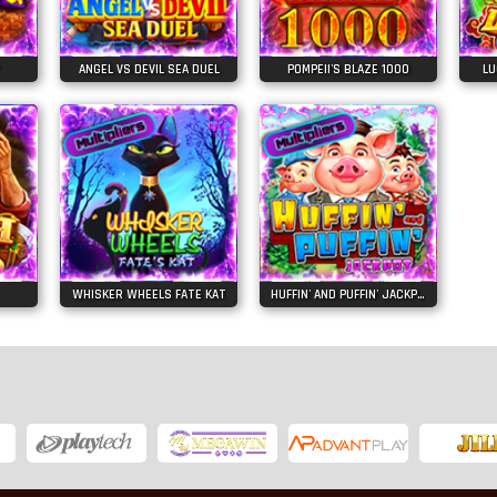
ANGEL VS DEVIL SEA DUEL
POMPEII'S BLAZE 1000
LU
WHISKER WHEELS FATE KAT
HUFFIN' AND PUFFIN' JACKPOT