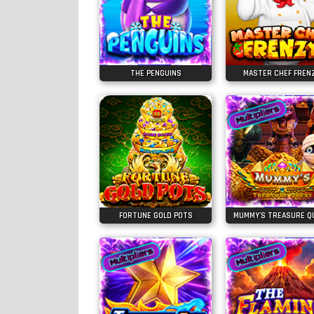
THE PENGUINS
MASTER CHEF FREN
FORTUNE GOLD POTS
MUMMY'S TREASURE Q