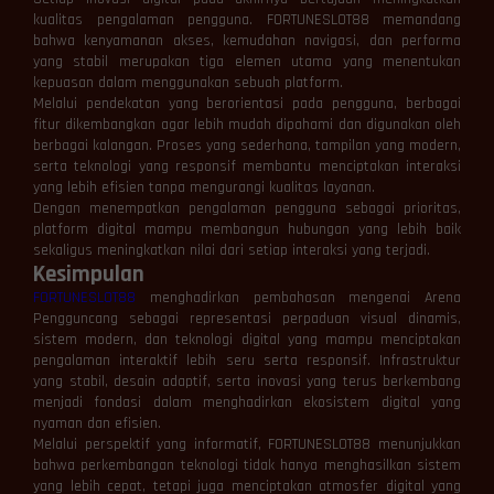
kualitas pengalaman pengguna. FORTUNESLOT88 memandang
bahwa kenyamanan akses, kemudahan navigasi, dan performa
yang stabil merupakan tiga elemen utama yang menentukan
kepuasan dalam menggunakan sebuah platform.
Melalui pendekatan yang berorientasi pada pengguna, berbagai
fitur dikembangkan agar lebih mudah dipahami dan digunakan oleh
berbagai kalangan. Proses yang sederhana, tampilan yang modern,
serta teknologi yang responsif membantu menciptakan interaksi
yang lebih efisien tanpa mengurangi kualitas layanan.
Dengan menempatkan pengalaman pengguna sebagai prioritas,
platform digital mampu membangun hubungan yang lebih baik
sekaligus meningkatkan nilai dari setiap interaksi yang terjadi.
Kesimpulan
FORTUNESLOT88
menghadirkan pembahasan mengenai Arena
Pengguncang sebagai representasi perpaduan visual dinamis,
sistem modern, dan teknologi digital yang mampu menciptakan
pengalaman interaktif lebih seru serta responsif. Infrastruktur
yang stabil, desain adaptif, serta inovasi yang terus berkembang
menjadi fondasi dalam menghadirkan ekosistem digital yang
nyaman dan efisien.
Melalui perspektif yang informatif, FORTUNESLOT88 menunjukkan
bahwa perkembangan teknologi tidak hanya menghasilkan sistem
yang lebih cepat, tetapi juga menciptakan atmosfer digital yang