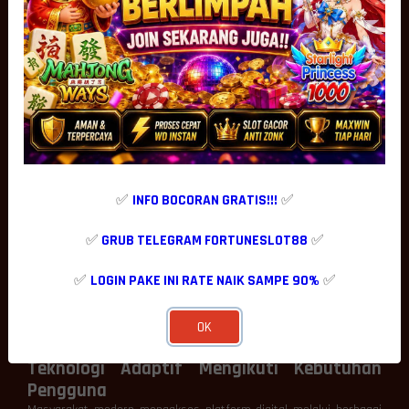
lebih hidup tanpa mengurangi fokus pengguna terhadap fungsi
utama platform.
Dengan desain yang terus diperbarui, pengalaman visual menjadi
lebih segar dan mampu mengikuti tren teknologi yang berkembang
dari waktu ke waktu.
Sistem Modern Mendukung Performa yang
Stabil
Selain tampilan yang menarik, kualitas sistem menjadi fondasi
utama dalam menciptakan pengalaman digital yang optimal.
Platform dengan performa stabil mampu memberikan waktu
respons yang cepat, proses perpindahan menu yang lancar, serta
✅
INFO BOCORAN GRATIS!!!
✅
akses yang tetap konsisten dalam berbagai kondisi penggunaan.
FORTUNESLOT88
mengulas bahwa optimalisasi infrastruktur
✅
GRUB TELEGRAM FORTUNESLOT88
✅
merupakan bagian penting dalam menjaga kualitas layanan.
Pengelolaan server yang efisien, distribusi beban sistem yang
✅
LOGIN PAKE INI RATE NAIK SAMPE 90%
✅
seimbang, serta pembaruan teknologi secara berkala membantu
menciptakan lingkungan digital yang lebih nyaman sekaligus
meningkatkan produktivitas pengguna.
OK
Stabilitas tersebut menjadi salah satu faktor yang mendukung
pengalaman interaktif tanpa gangguan teknis yang berarti.
Teknologi Adaptif Mengikuti Kebutuhan
Pengguna