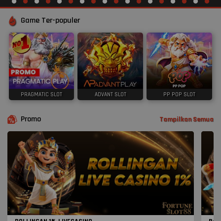
Game Ter-populer
PRAGMATIC SLOT
ADVANT SLOT
PP POP SLOT
Promo
Tampilkan Semua