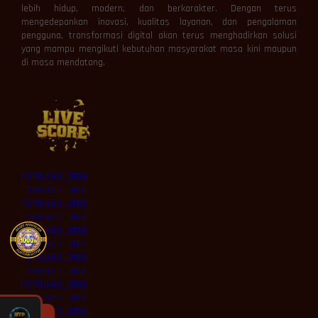
lebih hidup, modern, dan berkarakter. Dengan terus
mengedepankan inovasi, kualitas layanan, dan pengalaman
pengguna, transformasi digital akan terus menghadirkan solusi
yang mampu mengikuti kebutuhan masyarakat masa kini maupun
di masa mendatang.
FORTUNESLOT88
FORTUNESLOT88
FORTUNESLOT88
FORTUNESLOT88
FORTUNESLOT88
FORTUNESLOT88
FORTUNESLOT88
FORTUNESLOT88
FORTUNESLOT88
FORTUNESLOT88
FORTUNESLOT88