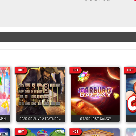
HOT
HOT
HOT
SPIN
DEAD OR ALIVE 2 FEATURE BUY
STARBURST GALAXY
HOT
HOT