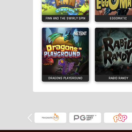
FINN AND THE SWIRLY SPIN
EGGOMATIC
DRAGONS PLAYGROUND
RABID RANDY