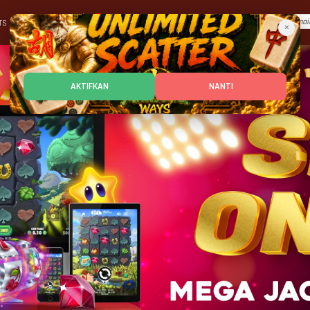
ID
TS
PROMO
MOBILE
×
Inggris
(EN)
China
(ZH)
AKTIFKAN
NANTI
Cambodia
(KM)
Indonesia
(ID)
Thailand
(TH)
Vietnam
(VI)