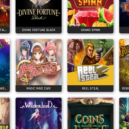
FINN AND THE DRAGON TALES
DIVINE FORTUNE BLACK
GRAND SPINN
FAIRYTALE LEGENDS: HANSEL AND GRETEL
MAGIC MAID CAFE
REEL STEAL