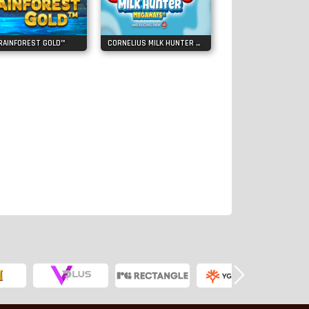
RAINFOREST GOLD™
CORNELIUS MILK HUNTER MEGAWAYS