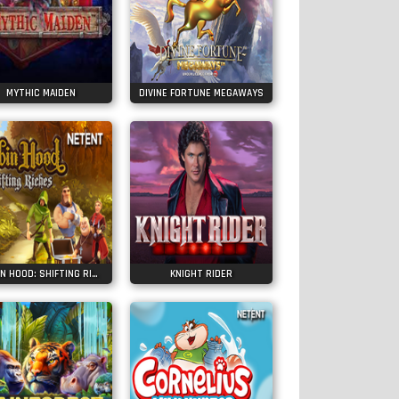
MYTHIC MAIDEN
DIVINE FORTUNE MEGAWAYS
ROBIN HOOD: SHIFTING RICHES™
KNIGHT RIDER