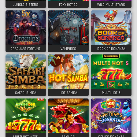
JUNGLE SISTERS
FOXY HOT 20
WILD MULTI STARS
DRACULAS FORTUNE
VAMPIRES
BOOK OF BONANZA
SAFARI SIMBA
HOT SAMBA
MULTI HOT 5
MULTI HOT WAYS
SAMURAI
GENIES BONANZA