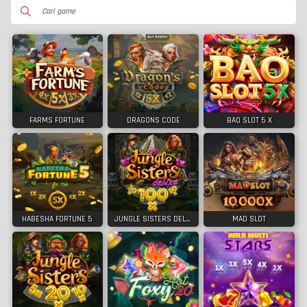
FARMS FORTUNE
DRAGONS CODE
BAO SLOT 5 X
HABESHA FORTUNE 5
JUNGLE SISTERS DELUXE
MAD SLOT