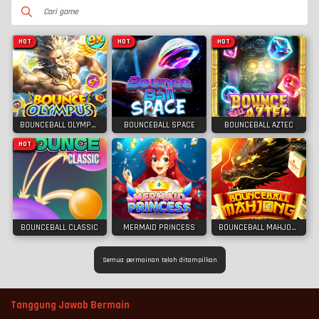
HOT
HOT
HOT
BOUNCEBALL OLYMPUS
BOUNCEBALL SPACE
BOUNCEBALL AZTEC
HOT
BOUNCEBALL CLASSIC
MERMAID PRINCESS
BOUNCEBALL MAHJONG
Semua permainan telah ditampilkan
Tanggung Jawab Bermain