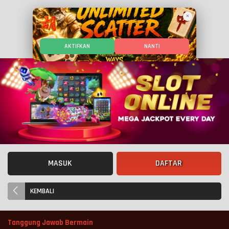
×
AKTIFKAN
NANTI
MASUK
DAFTAR
KEMBALI
Tanggung Jawab Bermain