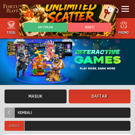
GAMES
×
AKTIFKAN
NANTI
TOGEL
SLOT
CASINO
GAMES
SPORTS
PROMO
MASUK
DAFTAR
KEMBALI
GAMES