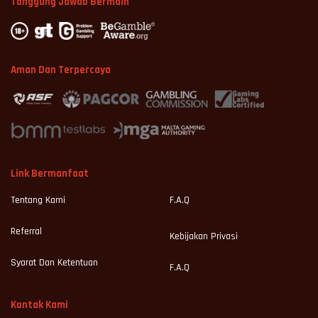
Tanggung Jawab Bermain
Aman Dan Terpercaya
Link Bermanfaat
Tentang Kami
F.A.Q
Referral
Kebijakan Privasi
Syarat Dan Ketentuan
F.A.Q
Kontak Kami