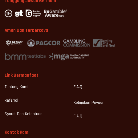
Tanggung Jawab Bermain
Aman Dan Terpercaya
Link Bermanfaat
Tentang Kami
F.A.Q
Referral
Kebijakan Privasi
Syarat Dan Ketentuan
F.A.Q
Kontak Kami